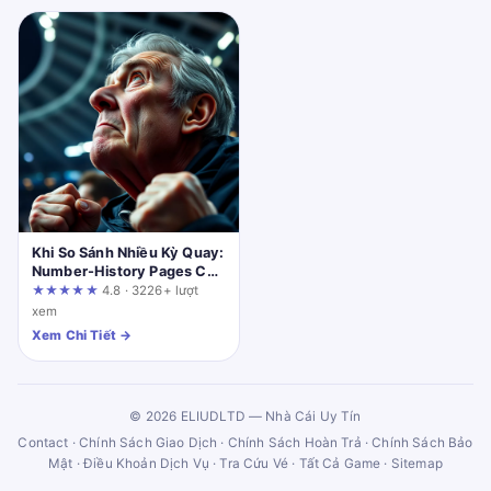
Khi So Sánh Nhiều Kỳ Quay:
Number-History Pages Có
Thực Sự Giúp Bạn Chọn Số
★★★★★
4.8 · 3226+ lượt
Tốt Hơn?
xem
Xem Chi Tiết →
© 2026 ELIUDLTD — Nhà Cái Uy Tín
Contact
·
Chính Sách Giao Dịch
·
Chính Sách Hoàn Trả
·
Chính Sách Bảo
Mật
·
Điều Khoản Dịch Vụ
·
Tra Cứu Vé
·
Tất Cả Game
·
Sitemap