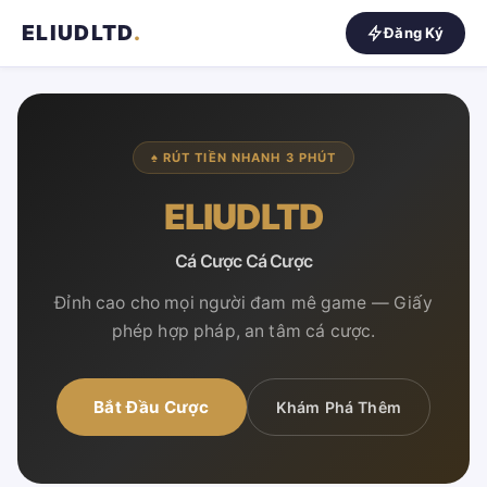
ELIUDLTD
.
Đăng Ký
♠ RÚT TIỀN NHANH 3 PHÚT
ELIUDLTD
Cá Cược Cá Cược
Đỉnh cao cho mọi người đam mê game — Giấy
phép hợp pháp, an tâm cá cược.
Bắt Đầu Cược
Khám Phá Thêm