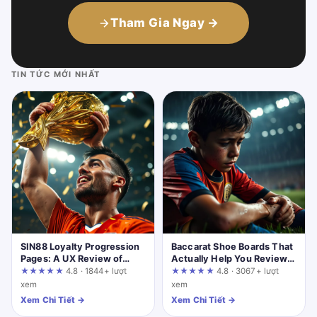
Tham Gia Ngay →
TIN TỨC MỚI NHẤT
SIN88 Loyalty Progression
Baccarat Shoe Boards That
Pages: A UX Review of
Actually Help You Review
Membership Tiers and
Previous Rounds – A User
★★★★★
4.8 · 1844+ lượt
★★★★★
4.8 · 3067+ lượt
Recurring Privileges
Journey Look at UK88
xem
xem
Xem Chi Tiết →
Xem Chi Tiết →