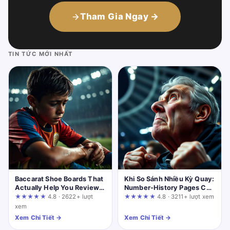
Tham Gia Ngay →
TIN TỨC MỚI NHẤT
Baccarat Shoe Boards That
Khi So Sánh Nhiều Kỳ Quay:
Actually Help You Review
Number-History Pages Có
Previous Rounds – A User
Thực Sự Giúp Bạn Chọn Số
★★★★★
4.8 · 2622+ lượt
★★★★★
4.8 · 3211+ lượt xem
Journey Look at UK88
Tốt Hơn?
xem
Xem Chi Tiết →
Xem Chi Tiết →