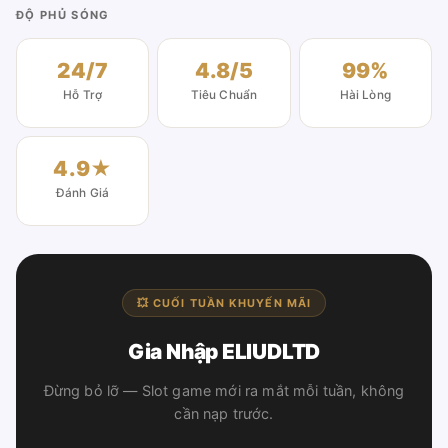
ĐỘ PHỦ SÓNG
24/7
4.8/5
99%
Hỗ Trợ
Tiêu Chuẩn
Hài Lòng
4.9★
Đánh Giá
💥 CUỐI TUẦN KHUYẾN MÃI
Gia Nhập ELIUDLTD
Đừng bỏ lỡ — Slot game mới ra mắt mỗi tuần, không
cần nạp trước.