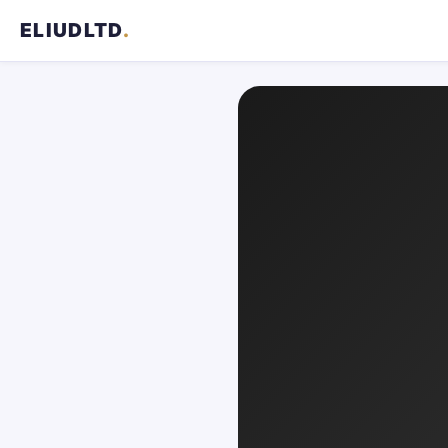
ELIUDLTD
.