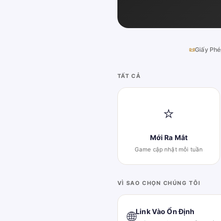
📜
Giấy Ph
TẤT CẢ
⭐
Mới Ra Mắt
Game cập nhật mỗi tuần
VÌ SAO CHỌN CHÚNG TÔI
Link Vào Ổn Định
🌐