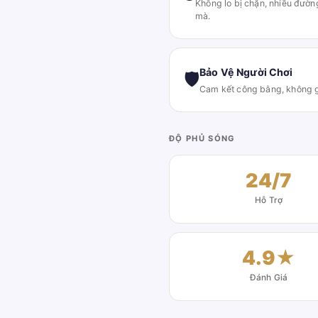
Không lo bị chặn, nhiều đườn
mà.
Bảo Vệ Người Chơi
🛡
Cam kết công bằng, không gi
ĐỘ PHỦ SÓNG
24/7
Hỗ Trợ
4.9★
Đánh Giá