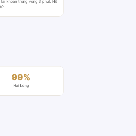
 tài khoản trong vòng 3 phút. Hỗ
tử.
99%
Hài Lòng