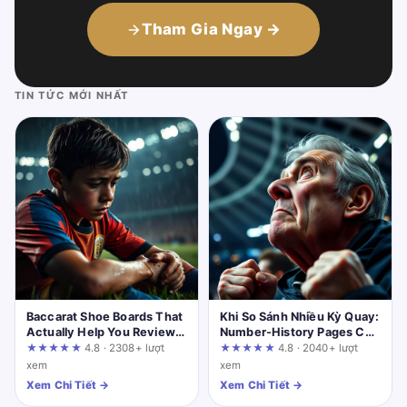
Tham Gia Ngay →
TIN TỨC MỚI NHẤT
Baccarat Shoe Boards That
Khi So Sánh Nhiều Kỳ Quay:
Actually Help You Review
Number-History Pages Có
Previous Rounds – A User
Thực Sự Giúp Bạn Chọn Số
★★★★★
4.8 · 2308+ lượt
★★★★★
4.8 · 2040+ lượt
Journey Look at UK88
Tốt Hơn?
xem
xem
Xem Chi Tiết →
Xem Chi Tiết →