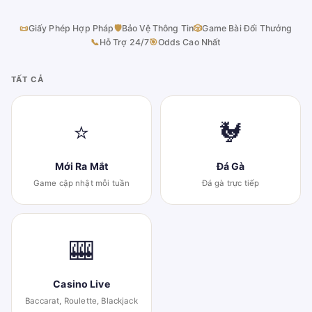
📜
Giấy Phép Hợp Pháp
🛡
Bảo Vệ Thông Tin
🎲
Game Bài Đổi Thưởng
📞
Hỗ Trợ 24/7
🎯
Odds Cao Nhất
TẤT CẢ
⭐
🐓
Mới Ra Mắt
Đá Gà
Game cập nhật mỗi tuần
Đá gà trực tiếp
🎰
Casino Live
Baccarat, Roulette, Blackjack