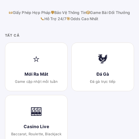
📜
Giấy Phép Hợp Pháp
🛡
Bảo Vệ Thông Tin
🎲
Game Bài Đổi Thưởng
📞
Hỗ Trợ 24/7
🎯
Odds Cao Nhất
TẤT CẢ
⭐
🐓
Mới Ra Mắt
Đá Gà
Game cập nhật mỗi tuần
Đá gà trực tiếp
🎰
Casino Live
Baccarat, Roulette, Blackjack