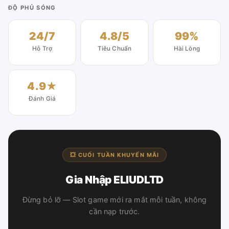
ĐỘ PHỦ SÓNG
24/7
4.8/5
99%
Hỗ Trợ
Tiêu Chuẩn
Hài Lòng
4.9★
Đánh Giá
💥 CUỐI TUẦN KHUYẾN MÃI
Gia Nhập ELIUDLTD
Đừng bỏ lỡ — Slot game mới ra mắt mỗi tuần, không
cần nạp trước.