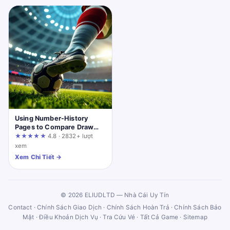
Using Number-History
Pages to Compare Draw
Periods on SKY88: A
★★★★★
4.8 · 2832+ lượt
Practical Breakdown of
xem
Pros and Cons
Xem Chi Tiết →
© 2026 ELIUDLTD — Nhà Cái Uy Tín
Contact
·
Chính Sách Giao Dịch
·
Chính Sách Hoàn Trả
·
Chính Sách Bảo
Mật
·
Điều Khoản Dịch Vụ
·
Tra Cứu Vé
·
Tất Cả Game
·
Sitemap