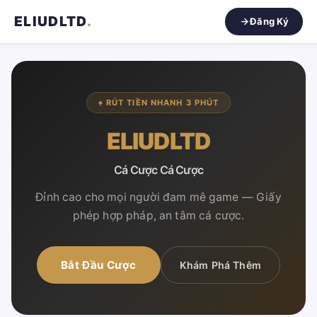
ELIUDLTD
.
Đăng Ký
♠ RÚT TIỀN NHANH 3 PHÚT
ELIUDLTD
Cá Cược Cá Cược
Đỉnh cao cho mọi người đam mê game — Giấy
phép hợp pháp, an tâm cá cược.
Bắt Đầu Cược
Khám Phá Thêm