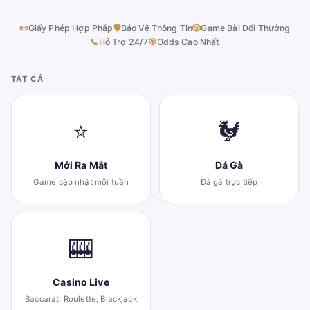
📜
Giấy Phép Hợp Pháp
🛡
Bảo Vệ Thông Tin
🎲
Game Bài Đổi Thưởng
📞
Hỗ Trợ 24/7
🎯
Odds Cao Nhất
TẤT CẢ
⭐
🐓
Mới Ra Mắt
Đá Gà
Game cập nhật mỗi tuần
Đá gà trực tiếp
🎰
Casino Live
Baccarat, Roulette, Blackjack