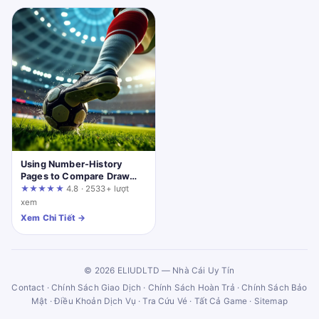
Using Number-History
Pages to Compare Draw
Periods on SKY88: A
★★★★★
4.8 · 2533+ lượt
Practical Breakdown of
xem
Pros and Cons
Xem Chi Tiết →
© 2026 ELIUDLTD — Nhà Cái Uy Tín
Contact
·
Chính Sách Giao Dịch
·
Chính Sách Hoàn Trả
·
Chính Sách Bảo
Mật
·
Điều Khoản Dịch Vụ
·
Tra Cứu Vé
·
Tất Cả Game
·
Sitemap