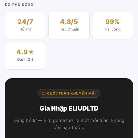
ĐỘ PHỦ SÓNG
24/7
4.8/5
99%
Hỗ Trợ
Tiêu Chuẩn
Hài Lòng
4.9★
Đánh Giá
💥 CUỐI TUẦN KHUYẾN MÃI
Gia Nhập ELIUDLTD
Đừng bỏ lỡ — Slot game mới ra mắt mỗi tuần, không
cần nạp trước.