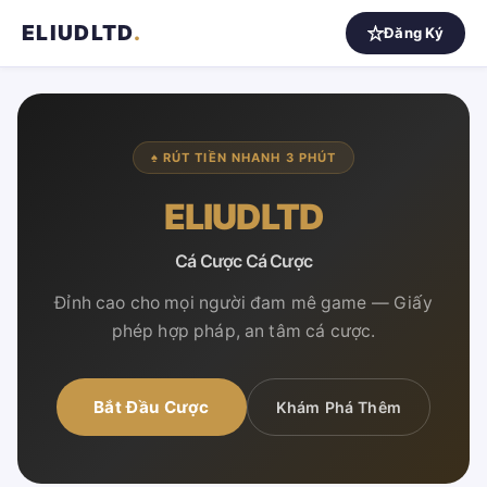
ELIUDLTD
.
Đăng Ký
♠ RÚT TIỀN NHANH 3 PHÚT
ELIUDLTD
Cá Cược Cá Cược
Đỉnh cao cho mọi người đam mê game — Giấy
phép hợp pháp, an tâm cá cược.
Bắt Đầu Cược
Khám Phá Thêm