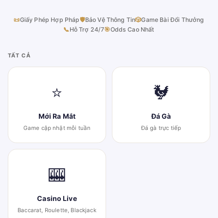
📜
Giấy Phép Hợp Pháp
🛡
Bảo Vệ Thông Tin
🎲
Game Bài Đổi Thưởng
📞
Hỗ Trợ 24/7
🎯
Odds Cao Nhất
TẤT CẢ
⭐
🐓
Mới Ra Mắt
Đá Gà
Game cập nhật mỗi tuần
Đá gà trực tiếp
🎰
Casino Live
Baccarat, Roulette, Blackjack