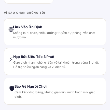
VÌ SAO CHỌN CHÚNG TÔI
Link Vào Ổn Định
🌐
Không lo bị chặn, nhiều đường truyền dự phòng, vào chơi
mượt mà.
Nạp Rút Siêu Tốc 3 Phút
⚡
Giao dịch nhanh chóng, tiền về tài khoản trong vòng 3 phút.
Hỗ trợ nhiều ngân hàng và ví điện tử.
Bảo Vệ Người Chơi
🛡
Cam kết công bằng, không gian lận, minh bạch mọi giao
dịch.