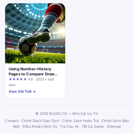
Using Number-History
Pages to Compare Draw
Periods on SKY88: A
★★★★★
4.8 · 2033+ lượt
Practical Breakdown of
xem
Pros and Cons
Xem Chi Tiết →
© 2026 ELIUDLTD — Nhà Cái Uy Tín
Contact
·
Chính Sách Giao Dịch
·
Chính Sách Hoàn Trả
·
Chính Sách Bảo
Mật
·
Điều Khoản Dịch Vụ
·
Tra Cứu Vé
·
Tất Cả Game
·
Sitemap