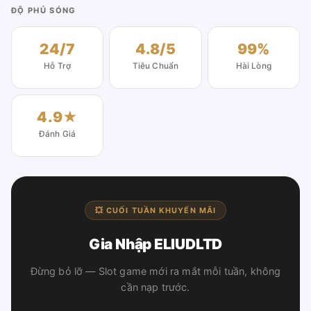
ĐỘ PHỦ SÓNG
24/7
4.8/5
99%
Hỗ Trợ
Tiêu Chuẩn
Hài Lòng
4.9★
Đánh Giá
💥 CUỐI TUẦN KHUYẾN MÃI
Gia Nhập ELIUDLTD
Đừng bỏ lỡ — Slot game mới ra mắt mỗi tuần, không
cần nạp trước.