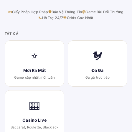
📜
Giấy Phép Hợp Pháp
🛡
Bảo Vệ Thông Tin
🎲
Game Bài Đổi Thưởng
📞
Hỗ Trợ 24/7
🎯
Odds Cao Nhất
TẤT CẢ
⭐
🐓
Mới Ra Mắt
Đá Gà
Game cập nhật mỗi tuần
Đá gà trực tiếp
🎰
Casino Live
Baccarat, Roulette, Blackjack