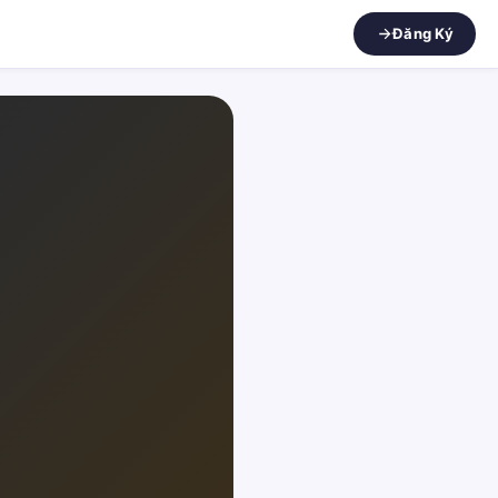
Đăng Ký