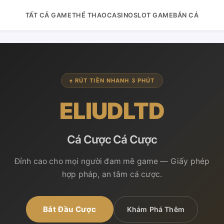
TẤT CẢ GAME
THỂ THAO
CASINO
SLOT GAME
BẮN CÁ
♠ RÚT TIỀN NHANH 3 PHÚT
ELIUDLTD
Cá Cược Cá Cược
Đỉnh cao cho mọi người đam mê game — Giấy phép
hợp pháp, an tâm cá cược.
Bắt Đầu Cược
Khám Phá Thêm