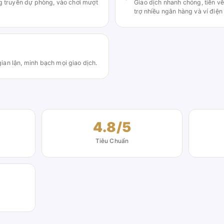
g truyền dự phòng, vào chơi mượt
Giao dịch nhanh chóng, tiền về
trợ nhiều ngân hàng và ví điện 
an lận, minh bạch mọi giao dịch.
4.8/5
Tiêu Chuẩn