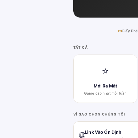
📜
Giấy Ph
TẤT CẢ
⭐
Mới Ra Mắt
Game cập nhật mỗi tuần
VÌ SAO CHỌN CHÚNG TÔI
Link Vào Ổn Định
🌐