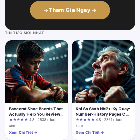
Tham Gia Ngay →
TIN TỨC MỚI NHẤT
Baccarat Shoe Boards That
Khi So Sánh Nhiều Kỳ Quay:
Actually Help You Review
Number-History Pages Có
Previous Rounds – A User
Thực Sự Giúp Bạn Chọn Số
★★★★★
4.8 · 2638+ lượt
★★★★★
4.8 · 2861+ lượt
Journey Look at UK88
Tốt Hơn?
xem
xem
Xem Chi Tiết →
Xem Chi Tiết →