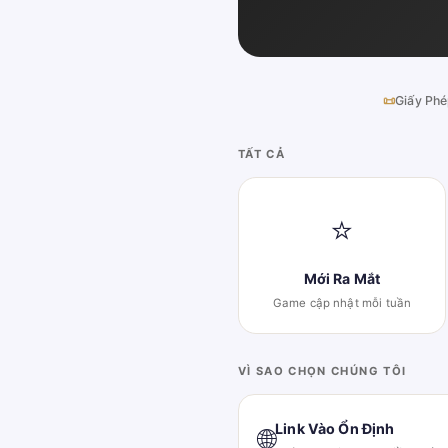
📜
Giấy Ph
TẤT CẢ
⭐
Mới Ra Mắt
Game cập nhật mỗi tuần
VÌ SAO CHỌN CHÚNG TÔI
Link Vào Ổn Định
🌐