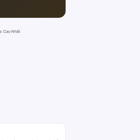
s Cao Nhất