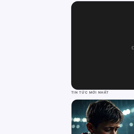
Đ
TIN TỨC MỚI NHẤT