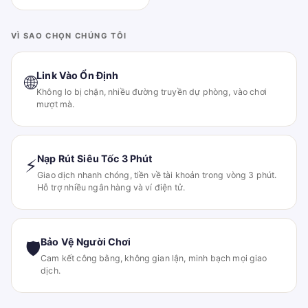
VÌ SAO CHỌN CHÚNG TÔI
Link Vào Ổn Định
🌐
Không lo bị chặn, nhiều đường truyền dự phòng, vào chơi
mượt mà.
Nạp Rút Siêu Tốc 3 Phút
⚡
Giao dịch nhanh chóng, tiền về tài khoản trong vòng 3 phút.
Hỗ trợ nhiều ngân hàng và ví điện tử.
Bảo Vệ Người Chơi
🛡
Cam kết công bằng, không gian lận, minh bạch mọi giao
dịch.