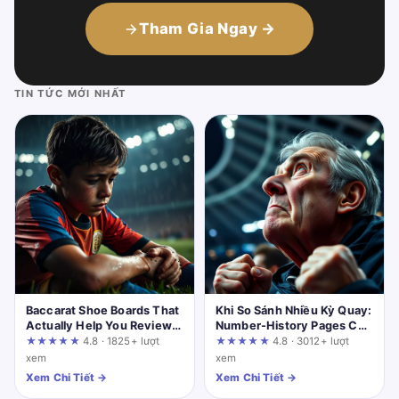
Tham Gia Ngay →
TIN TỨC MỚI NHẤT
Baccarat Shoe Boards That
Khi So Sánh Nhiều Kỳ Quay:
Actually Help You Review
Number-History Pages Có
Previous Rounds – A User
Thực Sự Giúp Bạn Chọn Số
★★★★★
4.8 · 1825+ lượt
★★★★★
4.8 · 3012+ lượt
Journey Look at UK88
Tốt Hơn?
xem
xem
Xem Chi Tiết →
Xem Chi Tiết →