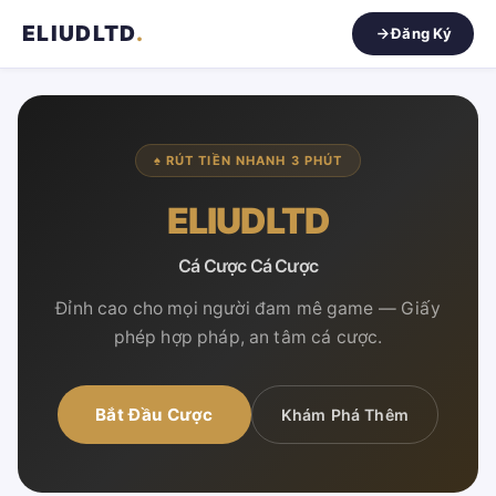
ELIUDLTD
.
Đăng Ký
♠ RÚT TIỀN NHANH 3 PHÚT
ELIUDLTD
Cá Cược Cá Cược
Đỉnh cao cho mọi người đam mê game — Giấy
phép hợp pháp, an tâm cá cược.
Bắt Đầu Cược
Khám Phá Thêm