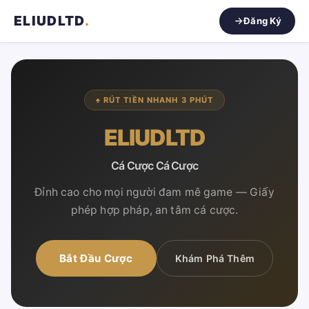
ELIUDLTD
.
Đăng Ký
♠ RÚT TIỀN NHANH 3 PHÚT
ELIUDLTD
Cá Cược Cá Cược
Đỉnh cao cho mọi người đam mê game — Giấy
phép hợp pháp, an tâm cá cược.
Bắt Đầu Cược
Khám Phá Thêm