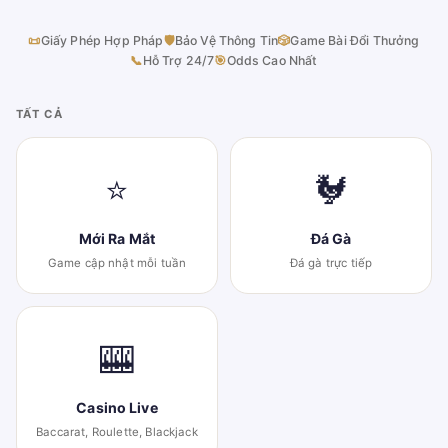
📜
Giấy Phép Hợp Pháp
🛡
Bảo Vệ Thông Tin
🎲
Game Bài Đổi Thưởng
📞
Hỗ Trợ 24/7
🎯
Odds Cao Nhất
TẤT CẢ
⭐
🐓
Mới Ra Mắt
Đá Gà
Game cập nhật mỗi tuần
Đá gà trực tiếp
🎰
Casino Live
Baccarat, Roulette, Blackjack