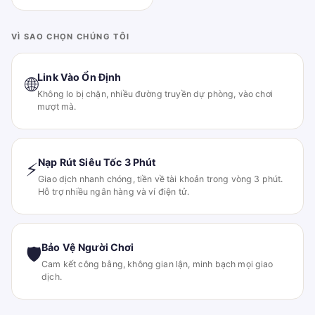
VÌ SAO CHỌN CHÚNG TÔI
Link Vào Ổn Định
🌐
Không lo bị chặn, nhiều đường truyền dự phòng, vào chơi
mượt mà.
Nạp Rút Siêu Tốc 3 Phút
⚡
Giao dịch nhanh chóng, tiền về tài khoản trong vòng 3 phút.
Hỗ trợ nhiều ngân hàng và ví điện tử.
Bảo Vệ Người Chơi
🛡
Cam kết công bằng, không gian lận, minh bạch mọi giao
dịch.