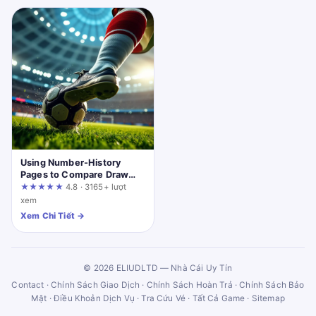
Using Number-History
Pages to Compare Draw
Periods on SKY88: A
★★★★★
4.8 · 3165+ lượt
Practical Breakdown of
xem
Pros and Cons
Xem Chi Tiết →
© 2026 ELIUDLTD — Nhà Cái Uy Tín
Contact
·
Chính Sách Giao Dịch
·
Chính Sách Hoàn Trả
·
Chính Sách Bảo
Mật
·
Điều Khoản Dịch Vụ
·
Tra Cứu Vé
·
Tất Cả Game
·
Sitemap