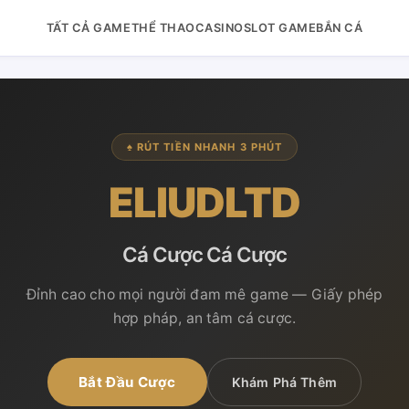
TẤT CẢ GAME
THỂ THAO
CASINO
SLOT GAME
BẮN CÁ
♠ RÚT TIỀN NHANH 3 PHÚT
ELIUDLTD
Cá Cược Cá Cược
Đỉnh cao cho mọi người đam mê game — Giấy phép
hợp pháp, an tâm cá cược.
Bắt Đầu Cược
Khám Phá Thêm