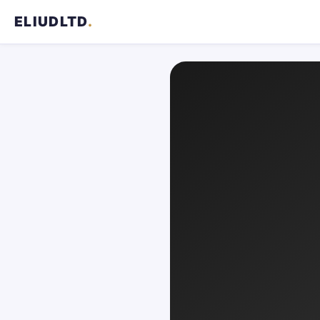
ELIUDLTD
.