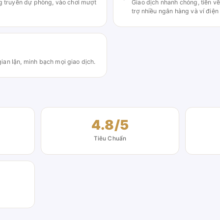
g truyền dự phòng, vào chơi mượt
Giao dịch nhanh chóng, tiền về
trợ nhiều ngân hàng và ví điện 
an lận, minh bạch mọi giao dịch.
4.8/5
Tiêu Chuẩn