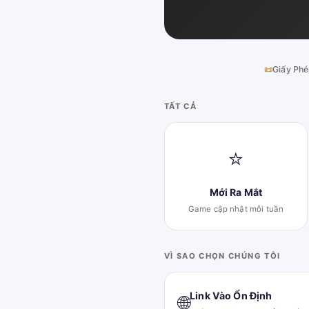
📜
Giấy Ph
TẤT CẢ
⭐
Mới Ra Mắt
Game cập nhật mỗi tuần
VÌ SAO CHỌN CHÚNG TÔI
Link Vào Ổn Định
🌐