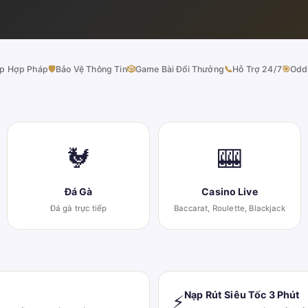
ép Hợp Pháp
🛡
Bảo Vệ Thông Tin
🎲
Game Bài Đổi Thưởng
📞
Hỗ Trợ 24/7
🎯
Odd
🐓
🎰
Đá Gà
Casino Live
Đá gà trực tiếp
Baccarat, Roulette, Blackjack
Nạp Rút Siêu Tốc 3 Phút
⚡