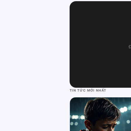
Đ
TIN TỨC MỚI NHẤT