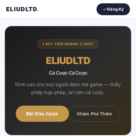
ELIUDLTD
.
Đăng Ký
♠ RÚT TIỀN NHANH 3 PHÚT
ELIUDLTD
Cá Cược Cá Cược
Đỉnh cao cho mọi người đam mê game — Giấy
phép hợp pháp, an tâm cá cược.
Bắt Đầu Cược
Khám Phá Thêm