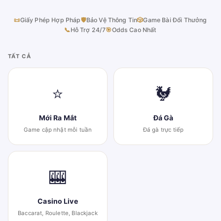
📜
Giấy Phép Hợp Pháp
🛡
Bảo Vệ Thông Tin
🎲
Game Bài Đổi Thưởng
📞
Hỗ Trợ 24/7
🎯
Odds Cao Nhất
TẤT CẢ
⭐
🐓
Mới Ra Mắt
Đá Gà
Game cập nhật mỗi tuần
Đá gà trực tiếp
🎰
Casino Live
Baccarat, Roulette, Blackjack