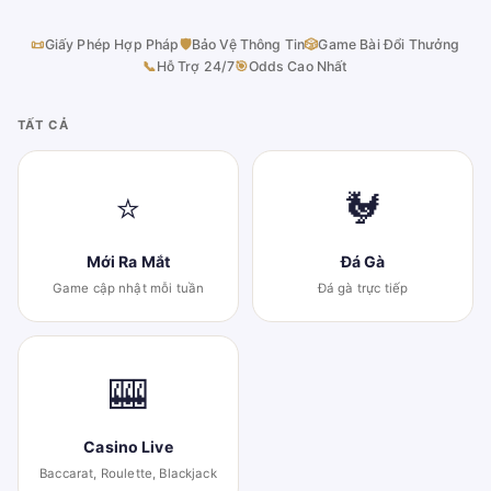
📜
Giấy Phép Hợp Pháp
🛡
Bảo Vệ Thông Tin
🎲
Game Bài Đổi Thưởng
📞
Hỗ Trợ 24/7
🎯
Odds Cao Nhất
TẤT CẢ
⭐
🐓
Mới Ra Mắt
Đá Gà
Game cập nhật mỗi tuần
Đá gà trực tiếp
🎰
Casino Live
Baccarat, Roulette, Blackjack