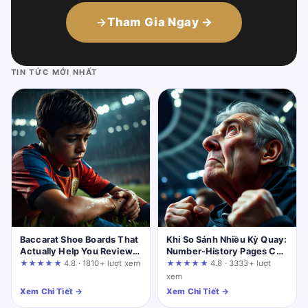
Tham Gia Ngay →
TIN TỨC MỚI NHẤT
Baccarat Shoe Boards That
Khi So Sánh Nhiều Kỳ Quay:
Actually Help You Review
Number-History Pages Có
Previous Rounds – A User
Thực Sự Giúp Bạn Chọn Số
★★★★★
4.8 · 1810+ lượt xem
★★★★★
4.8 · 3333+ lượt
Journey Look at UK88
Tốt Hơn?
xem
Xem Chi Tiết →
Xem Chi Tiết →