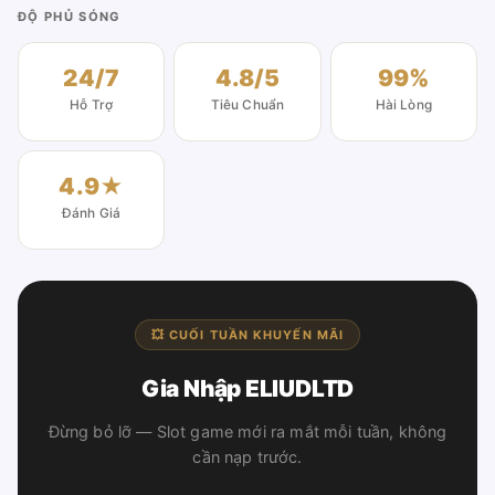
ĐỘ PHỦ SÓNG
24/7
4.8/5
99%
Hỗ Trợ
Tiêu Chuẩn
Hài Lòng
4.9★
Đánh Giá
💥 CUỐI TUẦN KHUYẾN MÃI
Gia Nhập ELIUDLTD
Đừng bỏ lỡ — Slot game mới ra mắt mỗi tuần, không
cần nạp trước.