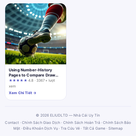
Using Number-History
Pages to Compare Draw
Periods on SKY88: A
★★★★★
4.8 · 3367+ lượt
Practical Breakdown of
xem
Pros and Cons
Xem Chi Tiết →
© 2026 ELIUDLTD — Nhà Cái Uy Tín
Contact
·
Chính Sách Giao Dịch
·
Chính Sách Hoàn Trả
·
Chính Sách Bảo
Mật
·
Điều Khoản Dịch Vụ
·
Tra Cứu Vé
·
Tất Cả Game
·
Sitemap