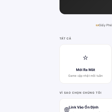
📜
Giấy Ph
TẤT CẢ
⭐
Mới Ra Mắt
Game cập nhật mỗi tuần
VÌ SAO CHỌN CHÚNG TÔI
Link Vào Ổn Định
🌐