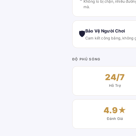
Không lo bị chặn, nhiều đườn
mà.
Bảo Vệ Người Chơi
🛡
Cam kết công bằng, không gi
ĐỘ PHỦ SÓNG
24/7
Hỗ Trợ
4.9★
Đánh Giá