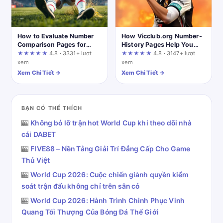
How to Evaluate Number
How Vicclub.org Number-
Comparison Pages for
History Pages Help You
Draw Data: A Weighted
Compare Lottery Draws
★★★★★
4.8 · 3331+ lượt
★★★★★
4.8 · 3147+ lượt
Criteria Approach for
Across Multiple Periods
xem
xem
Cautious Buyers
Xem Chi Tiết →
Xem Chi Tiết →
BẠN CÓ THỂ THÍCH
🎰
Không bỏ lỡ trận hot World Cup khi theo dõi nhà
cái DABET
🎰
FIVE88 – Nền Tảng Giải Trí Đẳng Cấp Cho Game
Thủ Việt
🎰
World Cup 2026: Cuộc chiến giành quyền kiểm
soát trận đấu không chỉ trên sân cỏ
🎰
World Cup 2026: Hành Trình Chinh Phục Vinh
Quang Tối Thượng Của Bóng Đá Thế Giới