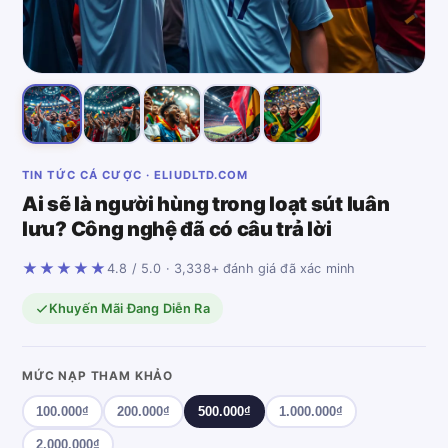
TIN TỨC CÁ CƯỢC · ELIUDLTD.COM
Ai sẽ là người hùng trong loạt sút luân
lưu? Công nghệ đã có câu trả lời
★★★★★
4.8 / 5.0 · 3,338+ đánh giá đã xác minh
Khuyến Mãi Đang Diễn Ra
MỨC NẠP THAM KHẢO
100.000₫
200.000₫
500.000₫
1.000.000₫
2.000.000₫