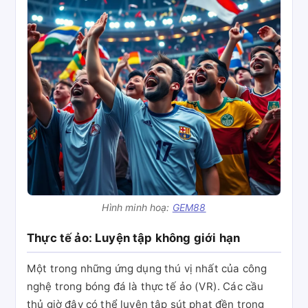
Hình minh hoạ:
GEM88
Thực tế ảo: Luyện tập không giới hạn
Một trong những ứng dụng thú vị nhất của công
nghệ trong bóng đá là thực tế ảo (VR). Các cầu
thủ giờ đây có thể luyện tập sút phạt đền trong