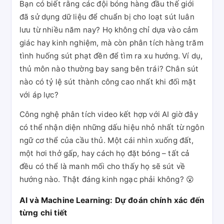
Bạn có biết rằng các đội bóng hàng đầu thế giới
đã sử dụng dữ liệu để chuẩn bị cho loạt sút luân
lưu từ nhiều năm nay? Họ không chỉ dựa vào cảm
giác hay kinh nghiệm, mà còn phân tích hàng trăm
tình huống sút phạt đền để tìm ra xu hướng. Ví dụ,
thủ môn nào thường bay sang bên trái? Chân sút
nào có tỷ lệ sút thành công cao nhất khi đối mặt
với áp lực?
Công nghệ phân tích video kết hợp với AI giờ đây
có thể nhận diện những dấu hiệu nhỏ nhất từ ngôn
ngữ cơ thể của cầu thủ. Một cái nhìn xuống đất,
một hơi thở gấp, hay cách họ đặt bóng – tất cả
đều có thể là manh mối cho thấy họ sẽ sút về
hướng nào. Thật đáng kinh ngạc phải không? 😮
AI và Machine Learning: Dự đoán chính xác đến
từng chi tiết