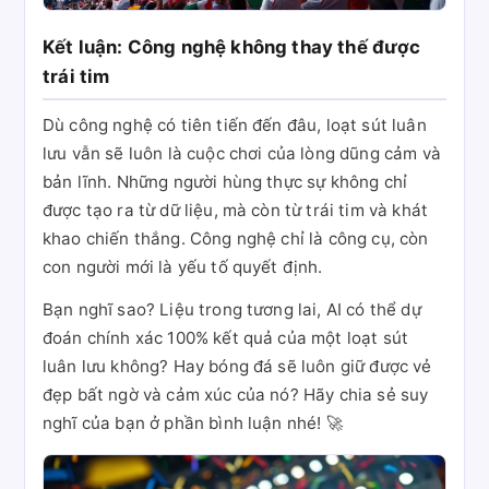
Kết luận: Công nghệ không thay thế được
trái tim
Dù công nghệ có tiên tiến đến đâu, loạt sút luân
lưu vẫn sẽ luôn là cuộc chơi của lòng dũng cảm và
bản lĩnh. Những người hùng thực sự không chỉ
được tạo ra từ dữ liệu, mà còn từ trái tim và khát
khao chiến thắng. Công nghệ chỉ là công cụ, còn
con người mới là yếu tố quyết định.
Bạn nghĩ sao? Liệu trong tương lai, AI có thể dự
đoán chính xác 100% kết quả của một loạt sút
luân lưu không? Hay bóng đá sẽ luôn giữ được vẻ
đẹp bất ngờ và cảm xúc của nó? Hãy chia sẻ suy
nghĩ của bạn ở phần bình luận nhé! 🚀