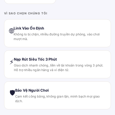
VÌ SAO CHỌN CHÚNG TÔI
Link Vào Ổn Định
🌐
Không lo bị chặn, nhiều đường truyền dự phòng, vào chơi
mượt mà.
Nạp Rút Siêu Tốc 3 Phút
⚡
Giao dịch nhanh chóng, tiền về tài khoản trong vòng 3 phút.
Hỗ trợ nhiều ngân hàng và ví điện tử.
Bảo Vệ Người Chơi
🛡
Cam kết công bằng, không gian lận, minh bạch mọi giao
dịch.