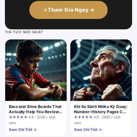
Tham Gia Ngay →
TIN TỨC MỚI NHẤT
Baccarat Shoe Boards That
Khi So Sánh Nhiều Kỳ Quay:
Actually Help You Review
Number-History Pages Có
Previous Rounds – A User
Thực Sự Giúp Bạn Chọn Số
★★★★★
4.8 · 3235+ lượt
★★★★★
4.8 · 2962+ lượt
Journey Look at UK88
Tốt Hơn?
xem
xem
Xem Chi Tiết →
Xem Chi Tiết →