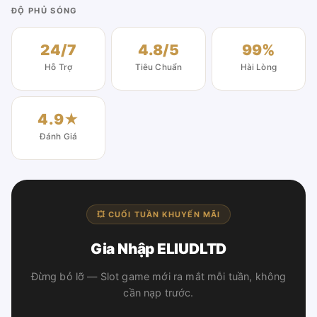
ĐỘ PHỦ SÓNG
24/7
4.8/5
99%
Hỗ Trợ
Tiêu Chuẩn
Hài Lòng
4.9★
Đánh Giá
💥 CUỐI TUẦN KHUYẾN MÃI
Gia Nhập ELIUDLTD
Đừng bỏ lỡ — Slot game mới ra mắt mỗi tuần, không
cần nạp trước.