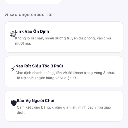
VÌ SAO CHỌN CHÚNG TÔI
Link Vào Ổn Định
🌐
Không lo bị chặn, nhiều đường truyền dự phòng, vào chơi
mượt mà.
Nạp Rút Siêu Tốc 3 Phút
⚡
Giao dịch nhanh chóng, tiền về tài khoản trong vòng 3 phút.
Hỗ trợ nhiều ngân hàng và ví điện tử.
Bảo Vệ Người Chơi
🛡
Cam kết công bằng, không gian lận, minh bạch mọi giao
dịch.