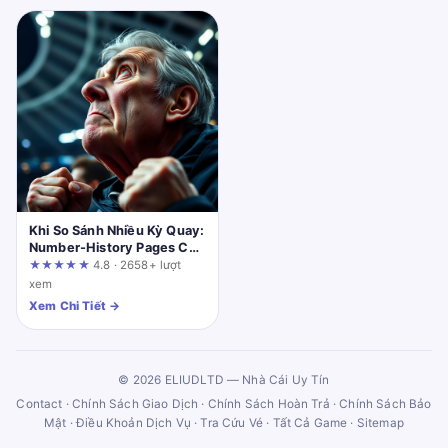
Khi So Sánh Nhiều Kỳ Quay:
Number-History Pages Có
Thực Sự Giúp Bạn Chọn Số
★★★★★
4.8 · 2658+ lượt
Tốt Hơn?
xem
Xem Chi Tiết →
© 2026 ELIUDLTD — Nhà Cái Uy Tín
Contact
·
Chính Sách Giao Dịch
·
Chính Sách Hoàn Trả
·
Chính Sách Bảo
Mật
·
Điều Khoản Dịch Vụ
·
Tra Cứu Vé
·
Tất Cả Game
·
Sitemap