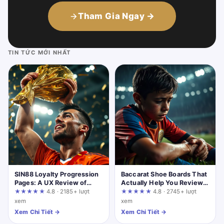
Tham Gia Ngay →
TIN TỨC MỚI NHẤT
SIN88 Loyalty Progression
Baccarat Shoe Boards That
Pages: A UX Review of
Actually Help You Review
Membership Tiers and
Previous Rounds – A User
★★★★★
4.8 · 2185+ lượt
★★★★★
4.8 · 2745+ lượt
Recurring Privileges
Journey Look at UK88
xem
xem
Xem Chi Tiết →
Xem Chi Tiết →