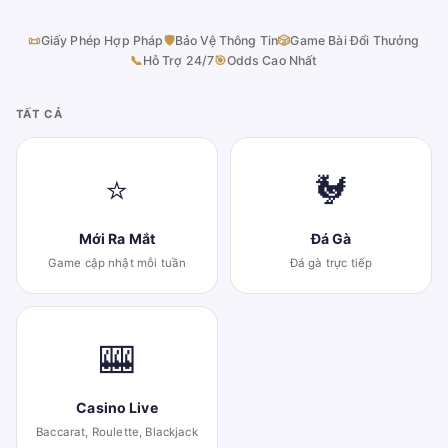
📜
Giấy Phép Hợp Pháp
🛡
Bảo Vệ Thông Tin
🎲
Game Bài Đổi Thưởng
📞
Hỗ Trợ 24/7
🎯
Odds Cao Nhất
TẤT CẢ
⭐
🐓
Mới Ra Mắt
Đá Gà
Game cập nhật mỗi tuần
Đá gà trực tiếp
🎰
Casino Live
Baccarat, Roulette, Blackjack