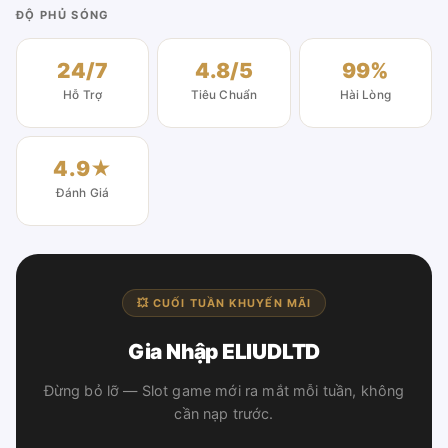
ĐỘ PHỦ SÓNG
24/7
4.8/5
99%
Hỗ Trợ
Tiêu Chuẩn
Hài Lòng
4.9★
Đánh Giá
💥 CUỐI TUẦN KHUYẾN MÃI
Gia Nhập ELIUDLTD
Đừng bỏ lỡ — Slot game mới ra mắt mỗi tuần, không
cần nạp trước.