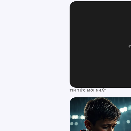
Đ
TIN TỨC MỚI NHẤT