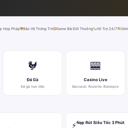
ép Hợp Pháp
🛡
Bảo Vệ Thông Tin
🎲
Game Bài Đổi Thưởng
📞
Hỗ Trợ 24/7
🎯
Odd
🐓
🎰
Đá Gà
Casino Live
Đá gà trực tiếp
Baccarat, Roulette, Blackjack
Nạp Rút Siêu Tốc 3 Phút
⚡