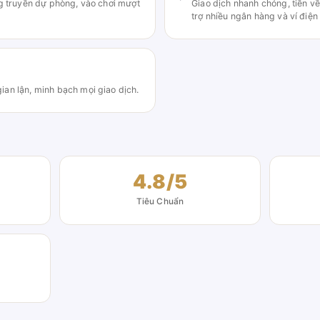
g truyền dự phòng, vào chơi mượt
Giao dịch nhanh chóng, tiền về
trợ nhiều ngân hàng và ví điện 
an lận, minh bạch mọi giao dịch.
4.8/5
Tiêu Chuẩn