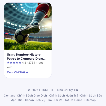
Using Number-History
Pages to Compare Draw
Periods on SKY88: A
★★★★★
4.8 · 2754+ lượt
Practical Breakdown of
xem
Pros and Cons
Xem Chi Tiết →
© 2026 ELIUDLTD — Nhà Cái Uy Tín
Contact
·
Chính Sách Giao Dịch
·
Chính Sách Hoàn Trả
·
Chính Sách Bảo
Mật
·
Điều Khoản Dịch Vụ
·
Tra Cứu Vé
·
Tất Cả Game
·
Sitemap