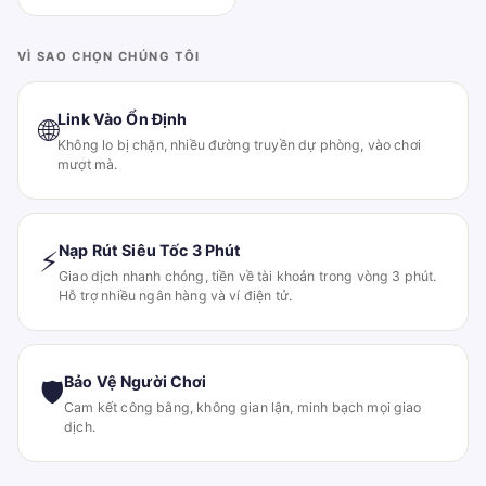
VÌ SAO CHỌN CHÚNG TÔI
Link Vào Ổn Định
🌐
Không lo bị chặn, nhiều đường truyền dự phòng, vào chơi
mượt mà.
Nạp Rút Siêu Tốc 3 Phút
⚡
Giao dịch nhanh chóng, tiền về tài khoản trong vòng 3 phút.
Hỗ trợ nhiều ngân hàng và ví điện tử.
Bảo Vệ Người Chơi
🛡
Cam kết công bằng, không gian lận, minh bạch mọi giao
dịch.