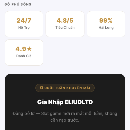
ĐỘ PHỦ SÓNG
24/7
4.8/5
99%
Hỗ Trợ
Tiêu Chuẩn
Hài Lòng
4.9★
Đánh Giá
💥 CUỐI TUẦN KHUYẾN MÃI
Gia Nhập ELIUDLTD
Đừng bỏ lỡ — Slot game mới ra mắt mỗi tuần, không
cần nạp trước.