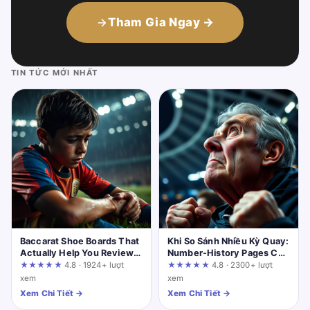
Tham Gia Ngay →
TIN TỨC MỚI NHẤT
Baccarat Shoe Boards That
Khi So Sánh Nhiều Kỳ Quay:
Actually Help You Review
Number-History Pages Có
Previous Rounds – A User
Thực Sự Giúp Bạn Chọn Số
★★★★★
4.8 · 1924+ lượt
★★★★★
4.8 · 2300+ lượt
Journey Look at UK88
Tốt Hơn?
xem
xem
Xem Chi Tiết →
Xem Chi Tiết →