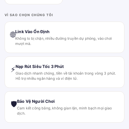
VÌ SAO CHỌN CHÚNG TÔI
Link Vào Ổn Định
🌐
Không lo bị chặn, nhiều đường truyền dự phòng, vào chơi
mượt mà.
Nạp Rút Siêu Tốc 3 Phút
⚡
Giao dịch nhanh chóng, tiền về tài khoản trong vòng 3 phút.
Hỗ trợ nhiều ngân hàng và ví điện tử.
Bảo Vệ Người Chơi
🛡
Cam kết công bằng, không gian lận, minh bạch mọi giao
dịch.