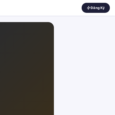
Đăng Ký