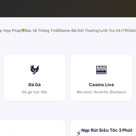
ép Hợp Pháp
🛡
Bảo Vệ Thông Tin
🎲
Game Bài Đổi Thưởng
📞
Hỗ Trợ 24/7
🎯
Odd
🐓
🎰
Đá Gà
Casino Live
Đá gà trực tiếp
Baccarat, Roulette, Blackjack
Nạp Rút Siêu Tốc 3 Phút
⚡