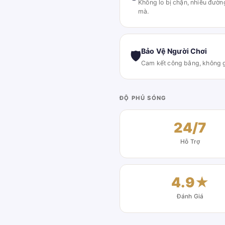
Không lo bị chặn, nhiều đườn
mà.
Bảo Vệ Người Chơi
🛡
Cam kết công bằng, không gi
ĐỘ PHỦ SÓNG
24/7
Hỗ Trợ
4.9★
Đánh Giá