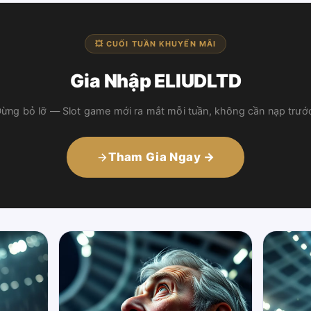
💥 CUỐI TUẦN KHUYẾN MÃI
Gia Nhập ELIUDLTD
ừng bỏ lỡ — Slot game mới ra mắt mỗi tuần, không cần nạp trướ
Tham Gia Ngay →