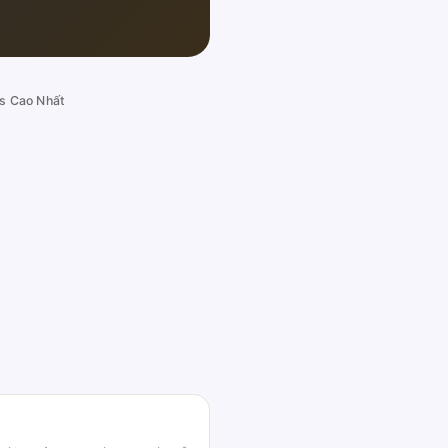
s Cao Nhất