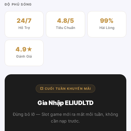
ĐỘ PHỦ SÓNG
24/7
4.8/5
99%
Hỗ Trợ
Tiêu Chuẩn
Hài Lòng
4.9★
Đánh Giá
💥 CUỐI TUẦN KHUYẾN MÃI
Gia Nhập ELIUDLTD
Đừng bỏ lỡ — Slot game mới ra mắt mỗi tuần, không
cần nạp trước.