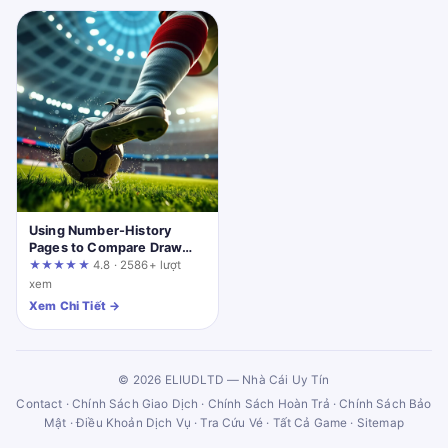
Using Number-History
Pages to Compare Draw
Periods on SKY88: A
★★★★★
4.8 · 2586+ lượt
Practical Breakdown of
xem
Pros and Cons
Xem Chi Tiết →
© 2026 ELIUDLTD — Nhà Cái Uy Tín
Contact
·
Chính Sách Giao Dịch
·
Chính Sách Hoàn Trả
·
Chính Sách Bảo
Mật
·
Điều Khoản Dịch Vụ
·
Tra Cứu Vé
·
Tất Cả Game
·
Sitemap