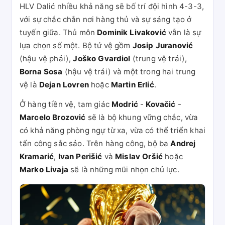
HLV Dalić nhiều khả năng sẽ bố trí đội hình 4-3-3,
với sự chắc chắn nơi hàng thủ và sự sáng tạo ở
tuyến giữa. Thủ môn
Dominik Livaković
vẫn là sự
lựa chọn số một. Bộ tứ vệ gồm
Josip Juranović
(hậu vệ phải),
Joško Gvardiol
(trung vệ trái),
Borna Sosa
(hậu vệ trái) và một trong hai trung
vệ là
Dejan Lovren
hoặc
Martin Erlić
.
Ở hàng tiền vệ, tam giác
Modrić
-
Kovačić
-
Marcelo Brozović
sẽ là bộ khung vững chắc, vừa
có khả năng phòng ngự từ xa, vừa có thể triển khai
tấn công sắc sảo. Trên hàng công, bộ ba
Andrej
Kramarić
,
Ivan Perišić
và
Mislav Oršić
hoặc
Marko Livaja
sẽ là những mũi nhọn chủ lực.