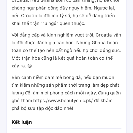
Croatia. Nếu Ghana sớm có bàn thắng, họ sẽ chơi
phòng ngự phản công đầy nguy hiểm. Ngược lại,
nếu Croatia là đội mở tỷ số, họ sẽ dễ dàng triển
khai thế trận "ru ngủ" quen thuộc.
Với đẳng cấp và kinh nghiệm vượt trội, Croatia vẫn
là đội được đánh giá cao hơn. Nhưng Ghana hoàn
toàn có thể tạo nên bất ngờ nếu họ chơi đúng sức.
Một trận hòa cũng là kết quả hoàn toàn có thể
xảy ra. 😊
Bên cạnh niềm đam mê bóng đá, nếu bạn muốn
tìm kiếm những sản phẩm thời trang làm đẹp chất
lượng để làm mới phong cách mỗi ngày, đừng quên
ghé thăm https://www.beautychic.pk/ để khám
phá bộ sưu tập độc đáo nhé!
Kết luận