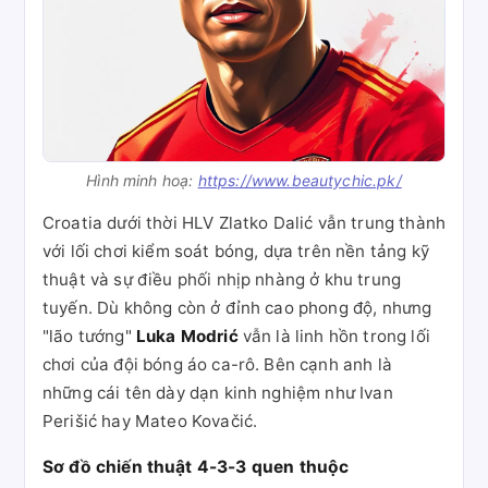
Hình minh hoạ:
https://www.beautychic.pk/
Croatia dưới thời HLV Zlatko Dalić vẫn trung thành
với lối chơi kiểm soát bóng, dựa trên nền tảng kỹ
thuật và sự điều phối nhịp nhàng ở khu trung
tuyến. Dù không còn ở đỉnh cao phong độ, nhưng
"lão tướng"
Luka Modrić
vẫn là linh hồn trong lối
chơi của đội bóng áo ca-rô. Bên cạnh anh là
những cái tên dày dạn kinh nghiệm như Ivan
Perišić hay Mateo Kovačić.
Sơ đồ chiến thuật 4-3-3 quen thuộc