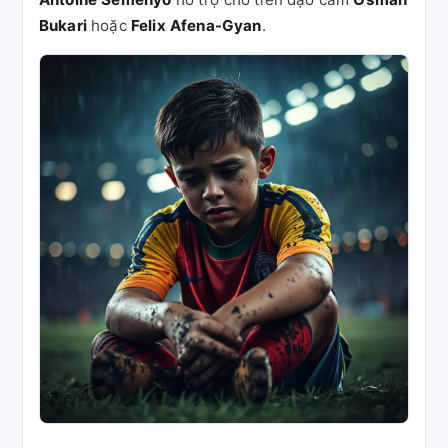
Bukari
hoặc
Felix Afena-Gyan
.