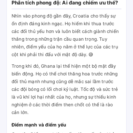
Phân tích phong độ: Ai đang chiếm ưu thế?
Nhìn vào phong độ gần đây, Croatia cho thấy sự
ổn định đáng kinh ngạc. Họ hiếm khi thua trước
các đối thủ yếu hơn và luôn biết cách giành chiến
thắng trong những trận cầu quan trọng. Tuy
nhiên, điểm yếu của họ nằm ở thể lực của các trụ
cột khi phải thi đấu với mật độ dày. 😅
Trong khi đó, Ghana lại thể hiện một bộ mặt đầy
biến động. Họ có thể chơi thăng hoa trước những
đối thủ mạnh nhưng cũng dễ mắc sai lầm trước
các đội bóng có lối chơi kỷ luật. Tốc độ và sức trẻ
là vũ khí lợi hại nhất của họ, nhưng sự thiếu kinh
nghiệm ở các thời điểm then chốt có thể là rào
cản lớn.
Điểm mạnh và điểm yếu