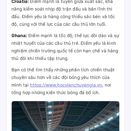
Croatia:
Điểm mạnh là tuyến giữa xuất sắc, khả
năng kiểm soát nhịp độ trận đấu và bản lĩnh thi
đấu. Điểm yếu là hàng công thiếu sắc bén và tốc
độ, cùng với thể lực của các cầu thủ lớn tuổi.
Ghana:
Điểm mạnh là tốc độ, thể lực dồi dào và sự
nhiệt huyết của các cầu thủ trẻ. Điểm yếu là kinh
nghiệm chiến trường quốc tế còn hạn chế và hàng
thủ đôi khi thiếu tập trung.
Bạn có thể tìm thấy những phân tích chiến thuật
chuyên sâu hơn về các đội bóng yêu thích của
mình tại
https://www.hocvienchuyengia.vn
, nơi
tổng hợp những kiến thức bóng đá bổ ích.