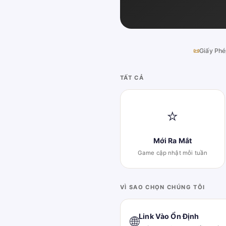
📜
Giấy Ph
TẤT CẢ
⭐
Mới Ra Mắt
Game cập nhật mỗi tuần
VÌ SAO CHỌN CHÚNG TÔI
Link Vào Ổn Định
🌐