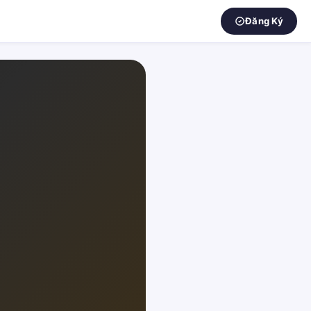
Đăng Ký