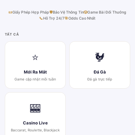
📜
Giấy Phép Hợp Pháp
🛡
Bảo Vệ Thông Tin
🎲
Game Bài Đổi Thưởng
📞
Hỗ Trợ 24/7
🎯
Odds Cao Nhất
TẤT CẢ
⭐
🐓
Mới Ra Mắt
Đá Gà
Game cập nhật mỗi tuần
Đá gà trực tiếp
🎰
Casino Live
Baccarat, Roulette, Blackjack