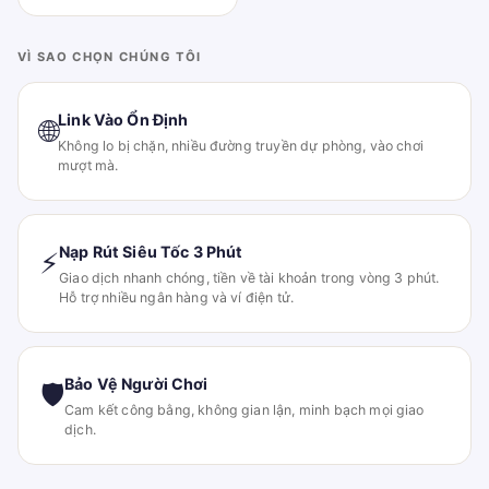
VÌ SAO CHỌN CHÚNG TÔI
Link Vào Ổn Định
🌐
Không lo bị chặn, nhiều đường truyền dự phòng, vào chơi
mượt mà.
Nạp Rút Siêu Tốc 3 Phút
⚡
Giao dịch nhanh chóng, tiền về tài khoản trong vòng 3 phút.
Hỗ trợ nhiều ngân hàng và ví điện tử.
Bảo Vệ Người Chơi
🛡
Cam kết công bằng, không gian lận, minh bạch mọi giao
dịch.