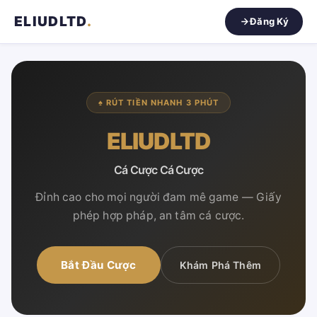
ELIUDLTD
.
Đăng Ký
♠ RÚT TIỀN NHANH 3 PHÚT
ELIUDLTD
Cá Cược Cá Cược
Đỉnh cao cho mọi người đam mê game — Giấy
phép hợp pháp, an tâm cá cược.
Bắt Đầu Cược
Khám Phá Thêm