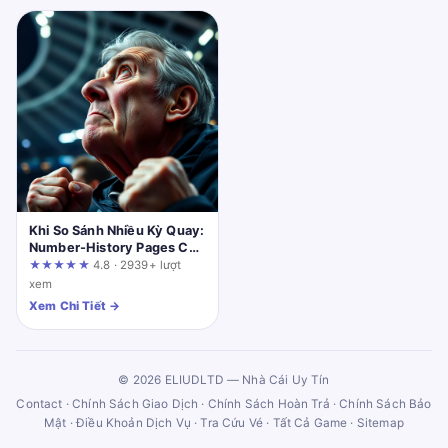
Khi So Sánh Nhiều Kỳ Quay:
Number-History Pages Có
Thực Sự Giúp Bạn Chọn Số
★★★★★
4.8 · 2939+ lượt
Tốt Hơn?
xem
Xem Chi Tiết →
© 2026 ELIUDLTD — Nhà Cái Uy Tín
Contact
·
Chính Sách Giao Dịch
·
Chính Sách Hoàn Trả
·
Chính Sách Bảo
Mật
·
Điều Khoản Dịch Vụ
·
Tra Cứu Vé
·
Tất Cả Game
·
Sitemap