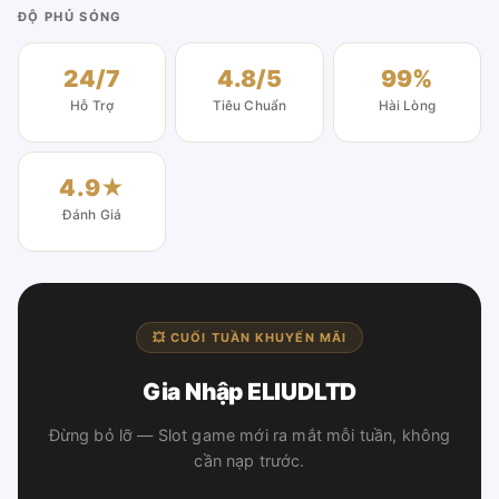
ĐỘ PHỦ SÓNG
24/7
4.8/5
99%
Hỗ Trợ
Tiêu Chuẩn
Hài Lòng
4.9★
Đánh Giá
💥 CUỐI TUẦN KHUYẾN MÃI
Gia Nhập ELIUDLTD
Đừng bỏ lỡ — Slot game mới ra mắt mỗi tuần, không
cần nạp trước.