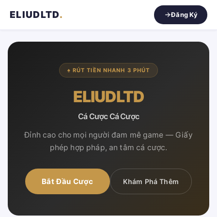
ELIUDLTD
.
Đăng Ký
♠ RÚT TIỀN NHANH 3 PHÚT
ELIUDLTD
Cá Cược Cá Cược
Đỉnh cao cho mọi người đam mê game — Giấy
phép hợp pháp, an tâm cá cược.
Bắt Đầu Cược
Khám Phá Thêm