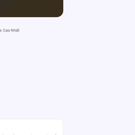
s Cao Nhất