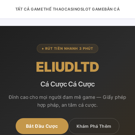
TẤT CẢ GAME
THỂ THAO
CASINO
SLOT GAME
BẮN CÁ
♠ RÚT TIỀN NHANH 3 PHÚT
ELIUDLTD
Cá Cược Cá Cược
Đỉnh cao cho mọi người đam mê game — Giấy phép
hợp pháp, an tâm cá cược.
Bắt Đầu Cược
Khám Phá Thêm