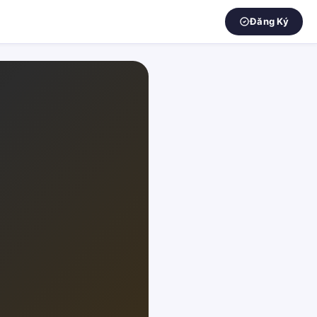
Đăng Ký