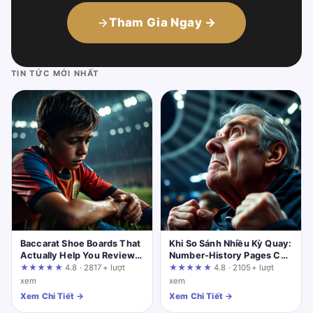
Tham Gia Ngay →
TIN TỨC MỚI NHẤT
Baccarat Shoe Boards That
Khi So Sánh Nhiều Kỳ Quay:
Actually Help You Review
Number-History Pages Có
Previous Rounds – A User
Thực Sự Giúp Bạn Chọn Số
★★★★★
4.8 · 2817+ lượt
★★★★★
4.8 · 2105+ lượt
Journey Look at UK88
Tốt Hơn?
xem
xem
Xem Chi Tiết →
Xem Chi Tiết →