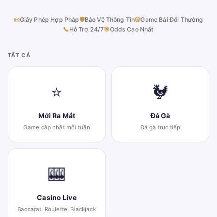
📜
Giấy Phép Hợp Pháp
🛡
Bảo Vệ Thông Tin
🎲
Game Bài Đổi Thưởng
📞
Hỗ Trợ 24/7
🎯
Odds Cao Nhất
TẤT CẢ
⭐
🐓
Mới Ra Mắt
Đá Gà
Game cập nhật mỗi tuần
Đá gà trực tiếp
🎰
Casino Live
Baccarat, Roulette, Blackjack