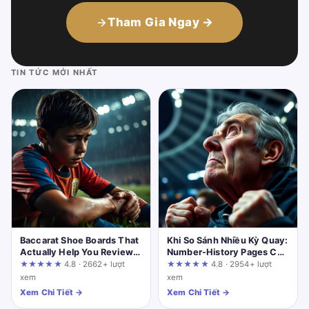
Tham Gia Ngay →
TIN TỨC MỚI NHẤT
Baccarat Shoe Boards That
Khi So Sánh Nhiều Kỳ Quay:
Actually Help You Review
Number-History Pages Có
Previous Rounds – A User
Thực Sự Giúp Bạn Chọn Số
★★★★★
4.8 · 2662+ lượt
★★★★★
4.8 · 2954+ lượt
Journey Look at UK88
Tốt Hơn?
xem
xem
Xem Chi Tiết →
Xem Chi Tiết →