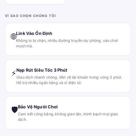
VÌ SAO CHỌN CHÚNG TÔI
Link Vào Ổn Định
🌐
Không lo bị chặn, nhiều đường truyền dự phòng, vào chơi
mượt mà.
Nạp Rút Siêu Tốc 3 Phút
⚡
Giao dịch nhanh chóng, tiền về tài khoản trong vòng 3 phút.
Hỗ trợ nhiều ngân hàng và ví điện tử.
Bảo Vệ Người Chơi
🛡
Cam kết công bằng, không gian lận, minh bạch mọi giao
dịch.