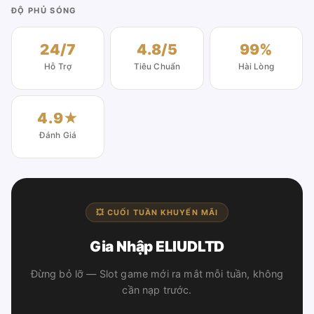
ĐỘ PHỦ SÓNG
24/7
4.8/5
99%
Hỗ Trợ
Tiêu Chuẩn
Hài Lòng
4.9★
Đánh Giá
💥 CUỐI TUẦN KHUYẾN MÃI
Gia Nhập ELIUDLTD
Đừng bỏ lỡ — Slot game mới ra mắt mỗi tuần, không
cần nạp trước.