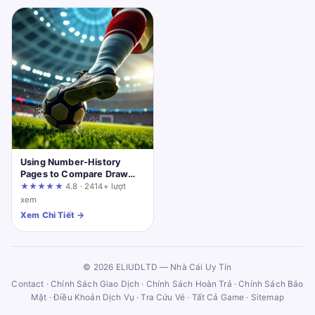
Using Number-History
Pages to Compare Draw
Periods on SKY88: A
★★★★★
4.8 · 2414+ lượt
Practical Breakdown of
xem
Pros and Cons
Xem Chi Tiết →
© 2026 ELIUDLTD — Nhà Cái Uy Tín
Contact
·
Chính Sách Giao Dịch
·
Chính Sách Hoàn Trả
·
Chính Sách Bảo
Mật
·
Điều Khoản Dịch Vụ
·
Tra Cứu Vé
·
Tất Cả Game
·
Sitemap