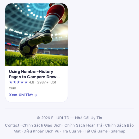
Using Number-History
Pages to Compare Draw
Periods on SKY88: A
★★★★★
4.8 · 2987+ lượt
Practical Breakdown of
xem
Pros and Cons
Xem Chi Tiết →
© 2026 ELIUDLTD — Nhà Cái Uy Tín
Contact
·
Chính Sách Giao Dịch
·
Chính Sách Hoàn Trả
·
Chính Sách Bảo
Mật
·
Điều Khoản Dịch Vụ
·
Tra Cứu Vé
·
Tất Cả Game
·
Sitemap