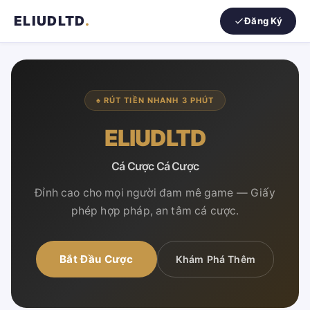
ELIUDLTD
.
Đăng Ký
♠ RÚT TIỀN NHANH 3 PHÚT
ELIUDLTD
Cá Cược Cá Cược
Đỉnh cao cho mọi người đam mê game — Giấy
phép hợp pháp, an tâm cá cược.
Bắt Đầu Cược
Khám Phá Thêm