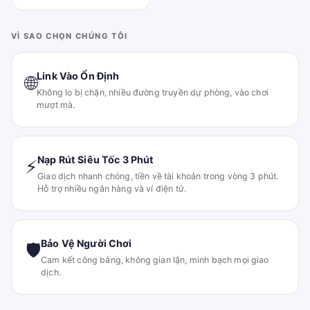
VÌ SAO CHỌN CHÚNG TÔI
Link Vào Ổn Định
🌐
Không lo bị chặn, nhiều đường truyền dự phòng, vào chơi
mượt mà.
Nạp Rút Siêu Tốc 3 Phút
⚡
Giao dịch nhanh chóng, tiền về tài khoản trong vòng 3 phút.
Hỗ trợ nhiều ngân hàng và ví điện tử.
Bảo Vệ Người Chơi
🛡
Cam kết công bằng, không gian lận, minh bạch mọi giao
dịch.