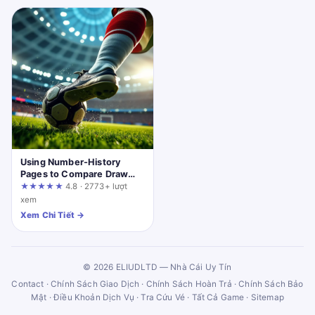
Using Number-History
Pages to Compare Draw
Periods on SKY88: A
★★★★★
4.8 · 2773+ lượt
Practical Breakdown of
xem
Pros and Cons
Xem Chi Tiết →
© 2026 ELIUDLTD — Nhà Cái Uy Tín
Contact
·
Chính Sách Giao Dịch
·
Chính Sách Hoàn Trả
·
Chính Sách Bảo
Mật
·
Điều Khoản Dịch Vụ
·
Tra Cứu Vé
·
Tất Cả Game
·
Sitemap