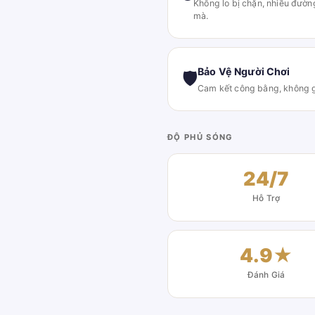
Không lo bị chặn, nhiều đườn
mà.
Bảo Vệ Người Chơi
🛡
Cam kết công bằng, không gi
ĐỘ PHỦ SÓNG
24/7
Hỗ Trợ
4.9★
Đánh Giá