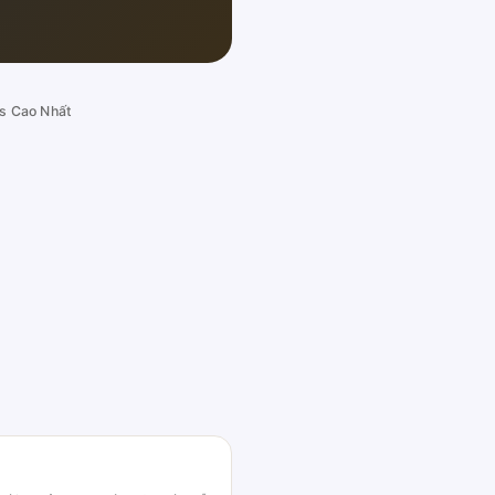
s Cao Nhất