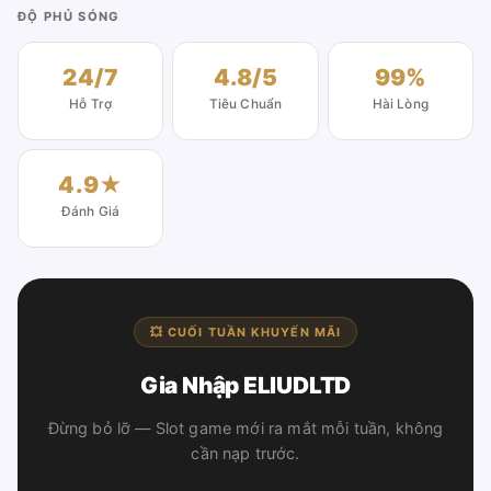
ĐỘ PHỦ SÓNG
24/7
4.8/5
99%
Hỗ Trợ
Tiêu Chuẩn
Hài Lòng
4.9★
Đánh Giá
💥 CUỐI TUẦN KHUYẾN MÃI
Gia Nhập ELIUDLTD
Đừng bỏ lỡ — Slot game mới ra mắt mỗi tuần, không
cần nạp trước.