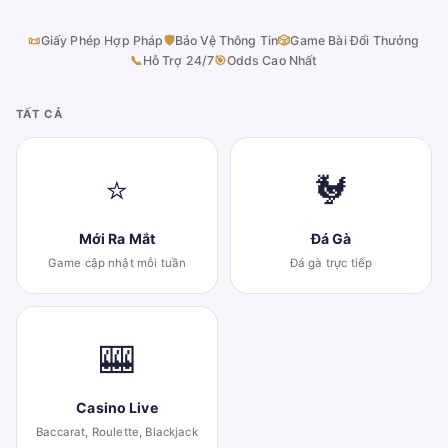
📜
Giấy Phép Hợp Pháp
🛡
Bảo Vệ Thông Tin
🎲
Game Bài Đổi Thưởng
📞
Hỗ Trợ 24/7
🎯
Odds Cao Nhất
TẤT CẢ
⭐
🐓
Mới Ra Mắt
Đá Gà
Game cập nhật mỗi tuần
Đá gà trực tiếp
🎰
Casino Live
Baccarat, Roulette, Blackjack