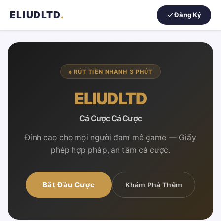
ELIUDLTD
.
Đăng Ký
♠ RÚT TIỀN NHANH 3 PHÚT
ELIUDLTD
Cá Cược Cá Cược
Đỉnh cao cho mọi người đam mê game — Giấy
phép hợp pháp, an tâm cá cược.
Bắt Đầu Cược
Khám Phá Thêm