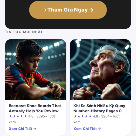
Tham Gia Ngay →
TIN TỨC MỚI NHẤT
Baccarat Shoe Boards That
Khi So Sánh Nhiều Kỳ Quay:
Actually Help You Review
Number-History Pages Có
Previous Rounds – A User
Thực Sự Giúp Bạn Chọn Số
★★★★★
4.8 · 3395+ lượt
★★★★★
4.8 · 3204+ lượt
Journey Look at UK88
Tốt Hơn?
xem
xem
Xem Chi Tiết →
Xem Chi Tiết →