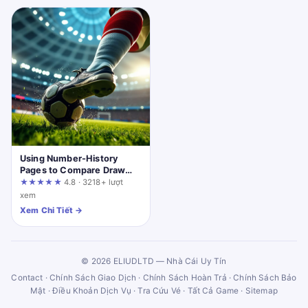
Using Number-History
Pages to Compare Draw
Periods on SKY88: A
★★★★★
4.8 · 3218+ lượt
Practical Breakdown of
xem
Pros and Cons
Xem Chi Tiết →
© 2026 ELIUDLTD — Nhà Cái Uy Tín
Contact
·
Chính Sách Giao Dịch
·
Chính Sách Hoàn Trả
·
Chính Sách Bảo
Mật
·
Điều Khoản Dịch Vụ
·
Tra Cứu Vé
·
Tất Cả Game
·
Sitemap