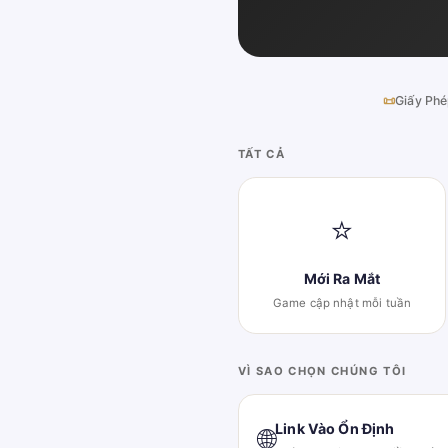
📜
Giấy Ph
TẤT CẢ
⭐
Mới Ra Mắt
Game cập nhật mỗi tuần
VÌ SAO CHỌN CHÚNG TÔI
Link Vào Ổn Định
🌐