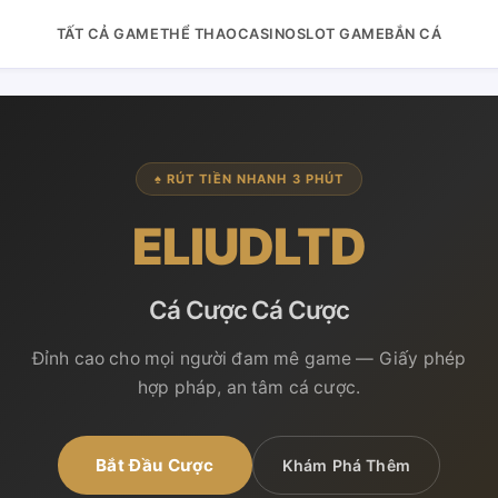
TẤT CẢ GAME
THỂ THAO
CASINO
SLOT GAME
BẮN CÁ
♠ RÚT TIỀN NHANH 3 PHÚT
ELIUDLTD
Cá Cược Cá Cược
Đỉnh cao cho mọi người đam mê game — Giấy phép
hợp pháp, an tâm cá cược.
Bắt Đầu Cược
Khám Phá Thêm