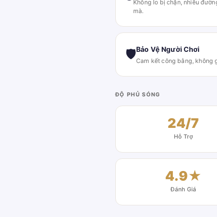
Không lo bị chặn, nhiều đườn
mà.
Bảo Vệ Người Chơi
🛡
Cam kết công bằng, không gi
ĐỘ PHỦ SÓNG
24/7
Hỗ Trợ
4.9★
Đánh Giá