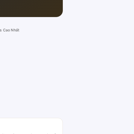
s Cao Nhất