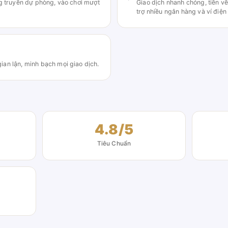
g truyền dự phòng, vào chơi mượt
Giao dịch nhanh chóng, tiền về
trợ nhiều ngân hàng và ví điện 
an lận, minh bạch mọi giao dịch.
4.8/5
Tiêu Chuẩn