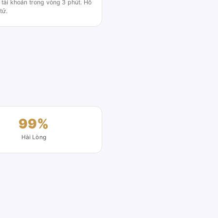
 tài khoản trong vòng 3 phút. Hỗ
tử.
99%
Hài Lòng