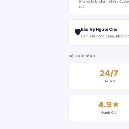
Không lo bị chặn, nhiều đườn
mà.
Bảo Vệ Người Chơi
🛡
Cam kết công bằng, không gi
ĐỘ PHỦ SÓNG
24/7
Hỗ Trợ
4.9★
Đánh Giá