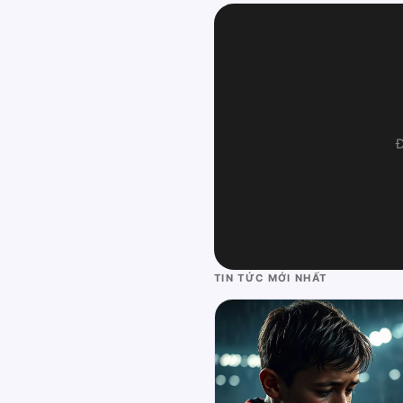
Đ
TIN TỨC MỚI NHẤT