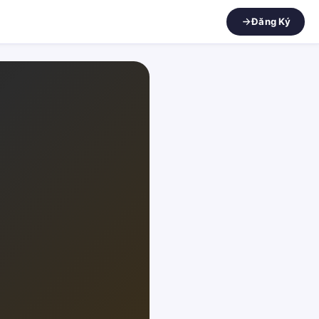
Đăng Ký