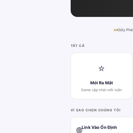
📜
Giấy Ph
TẤT CẢ
⭐
Mới Ra Mắt
Game cập nhật mỗi tuần
VÌ SAO CHỌN CHÚNG TÔI
Link Vào Ổn Định
🌐