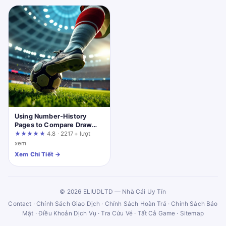
Using Number-History
Pages to Compare Draw
Periods on SKY88: A
★★★★★
4.8 · 2217+ lượt
Practical Breakdown of
xem
Pros and Cons
Xem Chi Tiết →
© 2026 ELIUDLTD — Nhà Cái Uy Tín
Contact
·
Chính Sách Giao Dịch
·
Chính Sách Hoàn Trả
·
Chính Sách Bảo
Mật
·
Điều Khoản Dịch Vụ
·
Tra Cứu Vé
·
Tất Cả Game
·
Sitemap