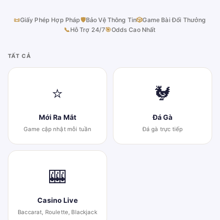
📜
Giấy Phép Hợp Pháp
🛡
Bảo Vệ Thông Tin
🎲
Game Bài Đổi Thưởng
📞
Hỗ Trợ 24/7
🎯
Odds Cao Nhất
TẤT CẢ
⭐
🐓
Mới Ra Mắt
Đá Gà
Game cập nhật mỗi tuần
Đá gà trực tiếp
🎰
Casino Live
Baccarat, Roulette, Blackjack