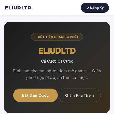
ELIUDLTD
.
Đăng Ký
♠ RÚT TIỀN NHANH 3 PHÚT
ELIUDLTD
Cá Cược Cá Cược
Đỉnh cao cho mọi người đam mê game — Giấy
phép hợp pháp, an tâm cá cược.
Bắt Đầu Cược
Khám Phá Thêm