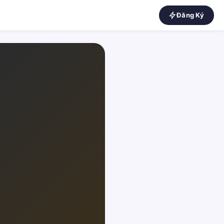
Đăng Ký