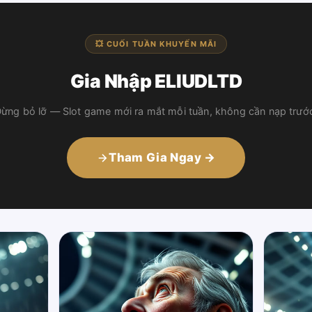
💥 CUỐI TUẦN KHUYẾN MÃI
Gia Nhập ELIUDLTD
ừng bỏ lỡ — Slot game mới ra mắt mỗi tuần, không cần nạp trướ
Tham Gia Ngay →