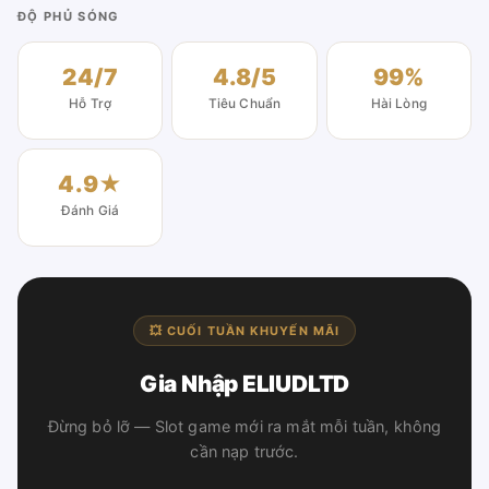
ĐỘ PHỦ SÓNG
24/7
4.8/5
99%
Hỗ Trợ
Tiêu Chuẩn
Hài Lòng
4.9★
Đánh Giá
💥 CUỐI TUẦN KHUYẾN MÃI
Gia Nhập ELIUDLTD
Đừng bỏ lỡ — Slot game mới ra mắt mỗi tuần, không
cần nạp trước.