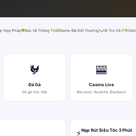
ép Hợp Pháp
🛡
Bảo Vệ Thông Tin
🎲
Game Bài Đổi Thưởng
📞
Hỗ Trợ 24/7
🎯
Odd
🐓
🎰
Đá Gà
Casino Live
Đá gà trực tiếp
Baccarat, Roulette, Blackjack
Nạp Rút Siêu Tốc 3 Phút
⚡