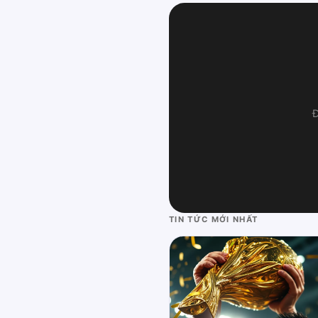
Đ
TIN TỨC MỚI NHẤT