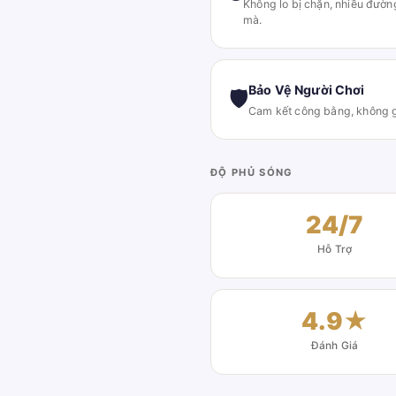
Không lo bị chặn, nhiều đườn
mà.
Bảo Vệ Người Chơi
🛡
Cam kết công bằng, không gi
ĐỘ PHỦ SÓNG
24/7
Hỗ Trợ
4.9★
Đánh Giá