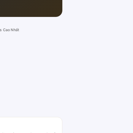
s Cao Nhất