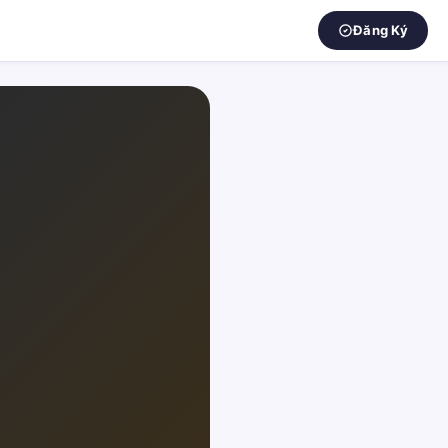
Đăng Ký